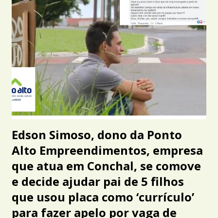
a
g
e
n
s
Edson Simoso, dono da Ponto
Alto Empreendimentos, empresa
que atua em Conchal, se comove
e decide ajudar pai de 5 filhos
que usou placa como ‘currículo’
para fazer apelo por vaga de