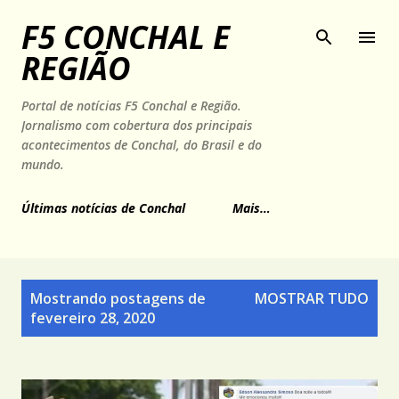
Pular para o conteúdo principal
F5 CONCHAL E
REGIÃO
Portal de notícias F5 Conchal e Região.
Jornalismo com cobertura dos principais
acontecimentos de Conchal, do Brasil e do
mundo.
Últimas notícias de Conchal
Mais…
P
Mostrando postagens de
MOSTRAR TUDO
o
fevereiro 28, 2020
s
t