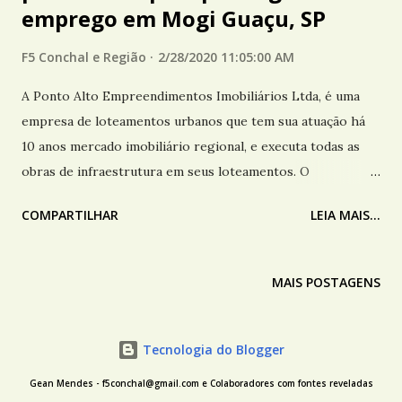
emprego em Mogi Guaçu, SP
F5 Conchal e Região
2/28/2020 11:05:00 AM
A Ponto Alto Empreendimentos Imobiliários Ltda, é uma
empresa de loteamentos urbanos que tem sua atuação há
10 anos mercado imobiliário regional, e executa todas as
obras de infraestrutura em seus loteamentos. O
empresário Edson Simoso, é proprietário da Ponto Alto,
COMPARTILHAR
LEIA MAIS...
empresa responsável pelo desenvolvimento de diversos
loteamentos em Conchal, Portal da Colina e Alto da Mata
são alguns dos exemplos. Foi essa empresa que financiou
MAIS POSTAGENS
novas caixas d’água para o município, a calçada da Avenida
União, da Rua Primo Rebessi (subida para o Esperança II), e
também urbanização e prolongamento da Avenida Manoel
Tecnologia do Blogger
Gonçalves Neto, tudo através de contrapartidas. Entenda a
Gean Mendes - f5conchal@gmail.com e Colaboradores com fontes reveladas
história contada pelo parceiro F5, Beto Repórter Na noite