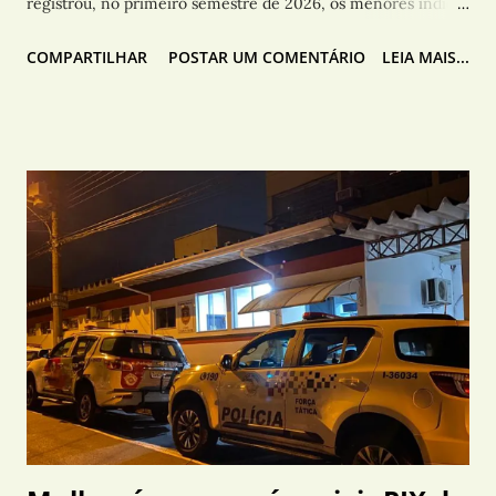
registrou, no primeiro semestre de 2026, os menores índices
de homicídios dolosos e latrocínios desde o início da série
COMPARTILHAR
POSTAR UM COMENTÁRIO
LEIA MAIS...
histórica , em 2001. Os dados foram divulgados pela
Secretaria da Segurança Pública (SSP), que atribui os
resultados ao trabalho integrado das polícias, aliado ao uso de
inteligência, tecnologia e investigação. Entre janeiro e junho,
foram contabilizados 728 homicídios dolosos no interior
paulista, um caso a menos que no mesmo período de 2025.
Apenas em junho, foram registrados 108 assassinatos, contra
128 no mesmo mês do ano anterior, representando queda de
15,6%. O número iguala o menor índice já registrado para o
mês, observado em 2020. Os casos de latrocínio, roubo
seguido de morte, também apresentaram redução. No
primeiro semestre, foram 22 ocorrências, ante 27 registradas
no mesmo período do ano ...