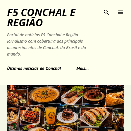
Pular para o conteúdo principal
F5 CONCHAL E
REGIÃO
Portal de notícias F5 Conchal e Região.
Jornalismo com cobertura dos principais
acontecimentos de Conchal, do Brasil e do
mundo.
Últimas notícias de Conchal
Mais…
P
o
s
t
a