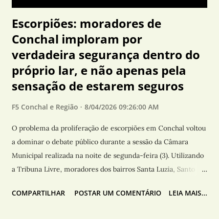
aumento ...
Escorpiões: moradores de
Conchal imploram por
verdadeira segurança dentro do
próprio lar, e não apenas pela
sensação de estarem seguros
F5 Conchal e Região
8/04/2026 09:26:00 AM
O problema da proliferação de escorpiões em Conchal voltou
a dominar o debate público durante a sessão da Câmara
Municipal realizada na noite de segunda-feira (3). Utilizando
a Tribuna Livre, moradores dos bairros Santa Luzia, Santo
Antônio e Jardim Cruzado pediram providências mais
COMPARTILHAR
POSTAR UM COMENTÁRIO
LEIA MAIS...
efetivas do poder público para enfrentar a situação, que,
segundo eles, tem provocado medo, prejuízos financeiros e