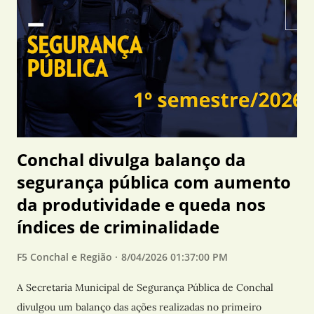
após um relatório elaborado pelo Laboratório de Operações
Cibernéticas (CiberLab), órgão vinculado ao Ministério da
Justiça. A partir da análise de comunicações em plataformas
digitais, os investigadores identificaram discussões sobre
possíveis ataques durante o período eleitoral. De acordo com
a Polícia Civil, o grupo discutia a instalação de explosivos no
prédio que receber...
Conchal divulga balanço da
segurança pública com aumento
da produtividade e queda nos
índices de criminalidade
F5 Conchal e Região
8/04/2026 01:37:00 PM
A Secretaria Municipal de Segurança Pública de Conchal
divulgou um balanço das ações realizadas no primeiro