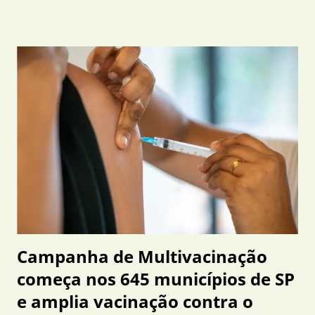
principais responsáveis pelas alterações climáticas em escala
global. A confirmação foi divulgada em junho de 2026 por um
painel técnico elaborado conjuntamente pelo Instituto
Nacional de Pesquisas Espaciais (INPE), Instituto Nacional de
Meteorologia (INMET), Agência Nacional de Águas e
Saneamento Básico (ANA), Centro Nacional de
Monitoramento e Alertas de Desastres Naturais (CEMADEN),
Serviço Geológico do Brasil (SGB) e Secretaria Nacional de
Proteção e Defesa Civil (SEDEC). Mais do que anunciar a
chegada do fenômeno, o documento revela um cenário
preocupante: existe probabilidade superior a 90% de qu...
Campanha de Multivacinação
começa nos 645 municípios de SP
e amplia vacinação contra o