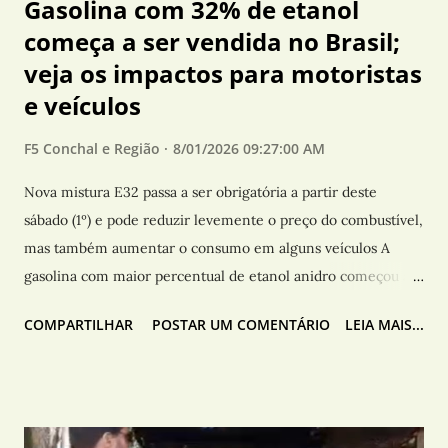
Gasolina com 32% de etanol
começa a ser vendida no Brasil;
veja os impactos para motoristas
e veículos
F5 Conchal e Região
8/01/2026 09:27:00 AM
Nova mistura E32 passa a ser obrigatória a partir deste
sábado (1º) e pode reduzir levemente o preço do combustível,
mas também aumentar o consumo em alguns veículos A
gasolina com maior percentual de etanol anidro começou a
ser comercializada em todo o Brasil neste sábado (1º). A nova
COMPARTILHAR
POSTAR UM COMENTÁRIO
LEIA MAIS...
mistura, denominada E32, eleva de 30% para 32% a
participação do biocombustível na composição da gasolina e
passa a ser obrigatória para as distribuidoras. A chegada do
novo combustível aos postos ocorrerá gradualmente,
conforme os estoques da mistura anterior forem sendo