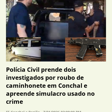
substituídos. A principal expectativa é de uma leve redução
no preço da gasolina, já que o etanol costuma ter custo
inferior ao da gasolina pura. No entanto, especialistas
destacam que essa queda dependerá de fatores como o preço
internacional do petróleo, a cotação do dólar e a política de
preços das refinarias, não havendo garantia de redução
imediata nas bombas. Em relação aos veículos, a mudança
deve ter impacto mínimo nos carros ...
Polícia Civil prende dois
investigados por roubo de
caminhonete em Conchal e
apreende simulacro usado no
crime