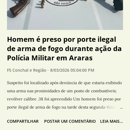
um ambiente de lazer, convivência e contato com a história
do transporte rodoviário . Segundo os organizadores, o
encontro tem como ob...
Homem é preso por porte ilegal
de arma de fogo durante ação da
Polícia Militar em Araras
F5 Conchal e Região
8/03/2026 05:04:00 PM
Suspeito foi localizado após denúncia de que estaria exibindo
uma arma nas proximidades de um posto de combustíveis;
revólver calibre .38 foi apreendido Um homem foi preso por
porte ilegal de arma de fogo na tarde desta segunda-feira (3),
no Distrito Industrial, em Araras (SP), durante uma ação da
COMPARTILHAR
POSTAR UM COMENTÁRIO
LEIA MAIS...
Polícia Militar . De acordo com a corporação, equipes