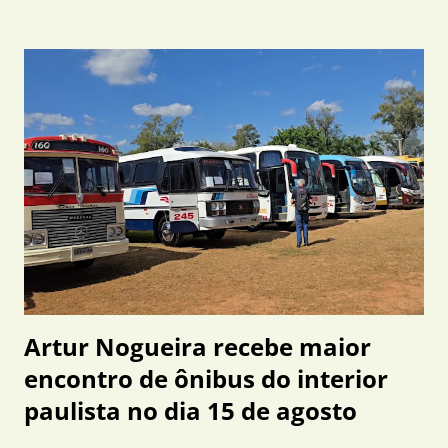
impactos emocionais nas famílias. Segundo um dos
moradores, escorpiões têm sido encontrados diariamente
dentro de residências, em berços, sapatos e outros
ambientes domésticos, atingindo bairros além das áreas
anteriormente apontadas como foco da infestação. Também
foram lembrados os registros de acidentes com escorpiões
no município neste ano, incluindo a morte de uma criança
após uma picada, caso que marcou a cidade e intensificou as
cobranças por ações preventivas contínuas. Outro morador,
visivelmente emocionado, relatou a situação vivida por sua
família. Pai de duas crianças pequenas,...
Artur Nogueira recebe maior
encontro de ônibus do interior
paulista no dia 15 de agosto