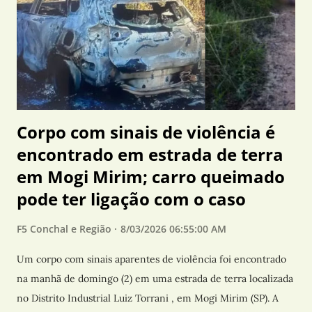
reuniões, telefonemas, conversas com integrantes do
governo e avaliações pessoais sobre o avanço da doença. O
material, com aproximadamente 1,1 mil páginas, foi divulgado
pelo senador republicano Rand Paul, presidente do Comitê
de Segurança Interna e Assuntos Governa...
Corpo com sinais de violência é
encontrado em estrada de terra
em Mogi Mirim; carro queimado
pode ter ligação com o caso
F5 Conchal e Região
8/03/2026 06:55:00 AM
Um corpo com sinais aparentes de violência foi encontrado
na manhã de domingo (2) em uma estrada de terra localizada
no Distrito Industrial Luiz Torrani , em Mogi Mirim (SP). A