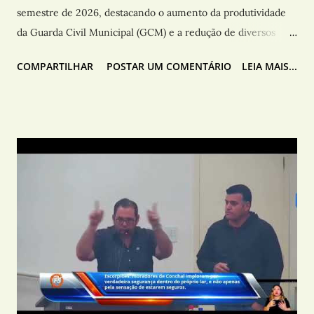
semestre de 2026, destacando o aumento da produtividade
da Guarda Civil Municipal (GCM) e a redução de diversos
indicadores de criminalidade no município. Segundo a
COMPARTILHAR
POSTAR UM COMENTÁRIO
LEIA MAIS...
secretaria, os resultados são fruto do planejamento, dos
investimentos realizados, da integração entre as forças de
segurança e do trabalho conjunto desenvolvido pela Guarda
Civil Municipal, Polícia Militar , Polícia Civil e Secretaria
Municipal de Segurança Pública. No levantamento referente
exclusivamente à atuação da Guarda Civil Municipal, a
corporação registrou crescimento em diversos indicadores
operacionais. De acordo com os dados divulgados, houve
aumento de 44% nas ocorrências elaboradas, 67% nos
flagrantes apresentados e 73% nas prisões em flagrante. A
produtividade da GCM também apresentou 300% de
aumento nas apreensões de armas de fogo, 67% de
crescimento nas apreensões de entorpecentes e 18% de