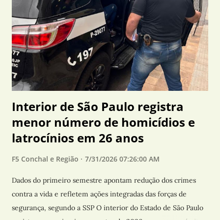
verifiquem as doses indicadas de acordo com a faixa etária e
o histórico vacinal. Os locais e horários de atendimento são
definidos por cada município. Todos os imunizantes do
Calendário Nacional de Vacinação estão disponíveis nas
Unidades Básicas de Saúde dos 645 municípios paulistas.
Neste ano, a campanha será acompanhada de uma estr...
Interior de São Paulo registra
menor número de homicídios e
latrocínios em 26 anos
F5 Conchal e Região
7/31/2026 07:26:00 AM
Dados do primeiro semestre apontam redução dos crimes
contra a vida e refletem ações integradas das forças de
segurança, segundo a SSP O interior do Estado de São Paulo