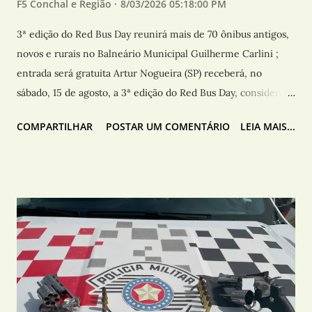
F5 Conchal e Região
8/03/2026 05:18:00 PM
3ª edição do Red Bus Day reunirá mais de 70 ônibus antigos,
novos e rurais no Balneário Municipal Guilherme Carlini ;
entrada será gratuita Artur Nogueira (SP) receberá, no
sábado, 15 de agosto, a 3ª edição do Red Bus Day, considerado
o maior encontro de ônibus do interior paulista. O evento
COMPARTILHAR
POSTAR UM COMENTÁRIO
LEIA MAIS...
será realizado no Balneário Municipal Guilherme Carlini,
com entrada gratuita para o público. De acordo com a
organização, mais de 70 ônibus já estão confirmados para a
exposição, que reunirá modelos antigos, novos e rurais. A
expectativa é receber visitantes de diversas cidades e
estados, além de colecionadores, empresas de transporte,
restauradores e entusiastas do setor. Voltado para toda a
família, o Red Bus Day contará com praça de alimentação,
espaço kids, ampla área verde e toda a estrutura oferecida
pelo Balneário Municipal Guilherme Carlini, proporcionando