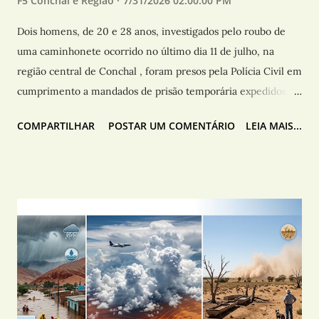
F5 Conchal e Região
7/31/2026 02:00:00 PM
Dois homens, de 20 e 28 anos, investigados pelo roubo de
uma caminhonete ocorrido no último dia 11 de julho, na
região central de Conchal , foram presos pela Polícia Civil em
cumprimento a mandados de prisão temporária expedidos
pela Justiça. As capturas ocorreram na terça-feira (28) e na
COMPARTILHAR
POSTAR UM COMENTÁRIO
LEIA MAIS...
manhã desta sexta-feira (31). Durante a ação mais recente, os
policiais também apreenderam um simulacro de
submetralhadora que, segundo as investigações, teria sido
utilizado durante o crime. A primeira prisão ocorreu por volta
das 10h de terça-feira (28), na Rua Antônio Bueno de Moraes,
Vila Aparecida, quando um investigado de 20 anos foi
localizado e conduzido à Delegacia de Polícia de Conchal .
Após exame de corpo de delito, ele foi encaminhado à Cadeia
Pública de Limeira , onde permaneceu à disposição da Justiça
para audiência de custódia . Já a segunda prisão foi realizada