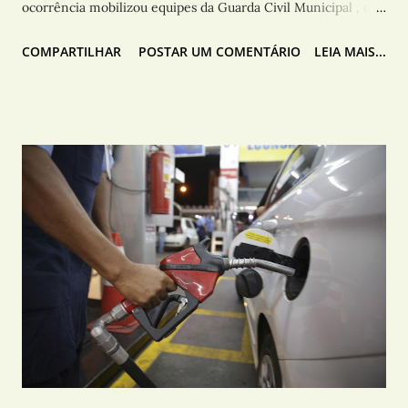
ocorrência mobilizou equipes da Guarda Civil Municipal , da
Polícia Civil e da Polícia Científica . De acordo com a Guarda
COMPARTILHAR
POSTAR UM COMENTÁRIO
LEIA MAIS...
Municipal, a equipe foi acionada após uma denúncia
informando sobre a presença de um corpo no local. Ao
chegarem, os agentes constataram que a vítima, já sem vida,
apresentando sinais de violência. Durante o atendimento da
ocorrência, os guardas também foram chamados para
verificar um veículo completamente incendiado no bairro
Parque Real II, nas proximidades do ponto onde o corpo foi
localizado. Segundo a Guarda Municipal, a curta distância
entre os dois locais e as circunstâncias observadas levantam a
hipótese de que os fatos possam estar relacionados. Após a
identificação do proprietário do veículo, as informações
foram encaminhadas à Polícia Civil para auxiliar nas
investigações. A Pol...