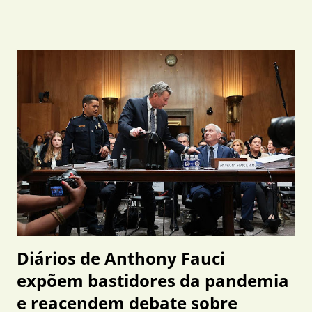
realizavam patrulhamento pela Avenida Otto Barreto quando
receberam informações de populares de que um indivíduo
estaria exibindo uma arma de fogo nas proximidades de um
posto de combustíveis. Com base nas características
repassadas, os policiais localizaram o suspeito em um
restaurante da região. Durante a abordagem, o homem
apresentou às equipes um simulacro de revólver . No
entanto, durante a vistoria realizada em seu veículo, os
policiais encontraram um revólver calibre .38, municiado
com seis cartuchos íntegros. Diante dos fatos, o indivíduo
recebeu voz de prisão em flagrante por porte ilegal de arma
de fogo. Ele foi encaminhado ao P...
Diários de Anthony Fauci
expõem bastidores da pandemia
e reacendem debate sobre