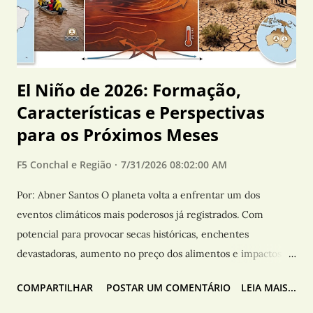
às 10h desta sexta-feira (31), na Rua dos Roncatto, no bairro
Esperança III, envolvendo um investigado de 28 anos.
Durant...
El Niño de 2026: Formação,
Características e Perspectivas
para os Próximos Meses
F5 Conchal e Região
7/31/2026 08:02:00 AM
Por: Abner Santos O planeta volta a enfrentar um dos
eventos climáticos mais poderosos já registrados. Com
potencial para provocar secas históricas, enchentes
devastadoras, aumento no preço dos alimentos e impactos
diretos na saúde pública, o El Niño de 2026 desafia governos,
COMPARTILHAR
POSTAR UM COMENTÁRIO
LEIA MAIS...
cientistas e a população. O Brasil entrou oficialmente em um
novo ciclo do fenômeno El Niño, considerado um dos