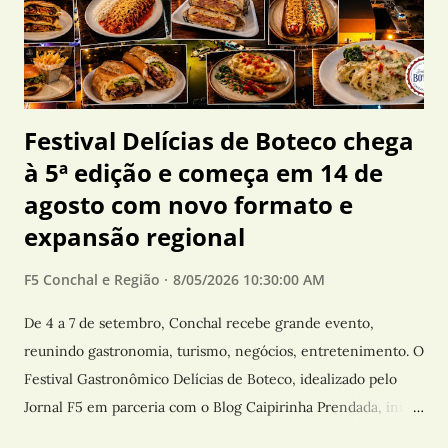
g
e
n
s
Festival Delícias de Boteco chega
à 5ª edição e começa em 14 de
agosto com novo formato e
expansão regional
F5 Conchal e Região
8/05/2026 10:30:00 AM
De 4 a 7 de setembro, Conchal recebe grande evento,
reunindo gastronomia, turismo, negócios, entretenimento. O
Festival Gastronômico Delícias de Boteco, idealizado pelo
Jornal F5 em parceria com o Blog Caipirinha Prendada, inicia
sua 5ª edição no próximo dia 14 de agosto, levando