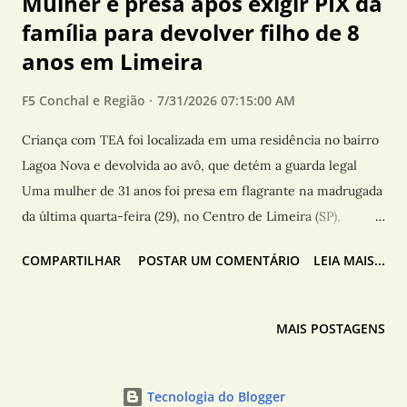
Mulher é presa após exigir PIX da
família para devolver filho de 8
anos em Limeira
F5 Conchal e Região
7/31/2026 07:15:00 AM
Criança com TEA foi localizada em uma residência no bairro
Lagoa Nova e devolvida ao avô, que detém a guarda legal
Uma mulher de 31 anos foi presa em flagrante na madrugada
da última quarta-feira (29), no Centro de Limeira (SP),
suspeita de exigir pagamentos via PIX da própria família para
COMPARTILHAR
POSTAR UM COMENTÁRIO
LEIA MAIS...
devolver o filho, de 8 anos, diagnosticado com Transtorno do
Espectro Autista (TEA). A guarda legal da criança é exercida
pelo avô. De acordo com a Polícia Militar, a ocorrência teve
MAIS POSTAGENS
início após o avô informar que a mãe havia saído com o
menino, alegando que o levaria a um cabeleireiro. No
entanto, horas depois, familiares passaram a receber
Tecnologia do Blogger