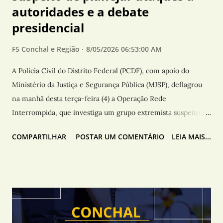
autoridades e a debate
presidencial
F5 Conchal e Região
8/05/2026 06:53:00 AM
A Polícia Civil do Distrito Federal (PCDF), com apoio do
Ministério da Justiça e Segurança Pública (MJSP), deflagrou
na manhã desta terça-feira (4) a Operação Rede
Interrompida, que investiga um grupo extremista suspeito de
planejar ataques contra autoridades brasileiras e um atentado
COMPARTILHAR
POSTAR UM COMENTÁRIO
LEIA MAIS...
durante um debate presidencial da campanha eleitoral de
2026. Ao todo, estão sendo cumpridos oito mandados de
busca e apreensão nos estados de São Paulo, Pernambuco,
Paraná, Rio Grande do Sul e Santa Catarina. Os alvos da
investigação têm entre 19 e 31 anos, segundo informações
divulgadas pelas autoridades. As investigações começaram