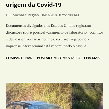
origem da Covid-19
F5 Conchal e Região
8/03/2026 07:51:00 AM
Documentos divulgados nos Estados Unidos registram
discussões sobre possível vazamento de laboratório , conflitos
e dúvidas enfrentadas no início da crise; veja como a
imprensa internacional está repercutindo o caso. A
divulgação de mais de mil páginas de anotações produzidas
COMPARTILHAR
POSTAR UM COMENTÁRIO
LEIA MAIS...
por Anthony Fauci durante a pandemia da Covid-19 provocou
uma nova disputa política nos Estados Unidos e voltou a
levantar questionamentos sobre a origem do coronavírus , a
atuação das autoridades sanitárias e a transparência das
decisões adotadas entre 2020 e 2022. Fauci, que dirigiu o
Instituto Nacional de Alergia e Doenças Infecciosas dos
Estados Unidos e atuou como um dos principais assessores
científicos da Casa Branca, registrou em seus diários