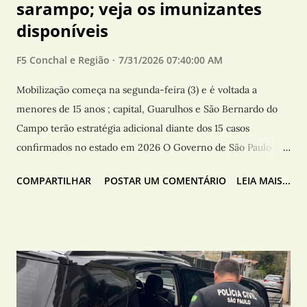
sarampo; veja os imunizantes
disponíveis
F5 Conchal e Região
7/31/2026 07:40:00 AM
Mobilização começa na segunda-feira (3) e é voltada a
menores de 15 anos ; capital, Guarulhos e São Bernardo do
Campo terão estratégia adicional diante dos 15 casos
confirmados no estado em 2026 O Governo de São Paulo
inicia na próxima segunda-feira (3) a Campanha de
COMPARTILHAR
POSTAR UM COMENTÁRIO
LEIA MAIS...
Multivacinação para atualização da Caderneta de Vacinação
de crianças e adolescentes menores de 15 anos. A
mobilização da Secretaria de Estado da Saúde de São Paulo
(SES-SP) será realizada nos 645 municípios paulistas para
identificar e atualizar esquemas vacinais em atraso. Pais e
responsáveis devem levar crianças e adolescentes aos postos
de vacinação com a caderneta para que as equipes