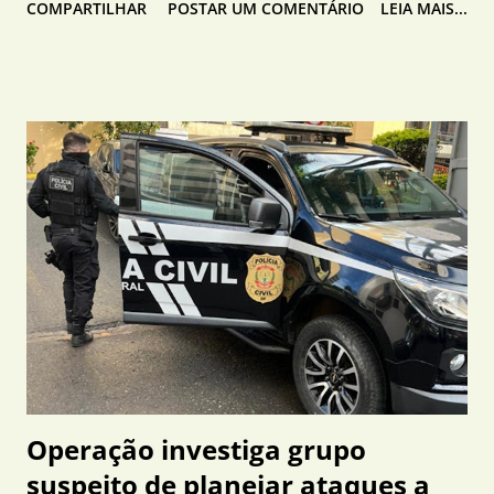
COMPARTILHAR
POSTAR UM COMENTÁRIO
LEIA MAIS...
novamente gastronomia, turismo e desenvolvimento
econômico para Conchal. Pela primeira vez, o projeto
ultrapassa as divisas do município e passa a acontecer
simultaneamente em diversas cidades da região de Conchal e
também na região da Serra da Cantareira, ampliando ainda
mais seu alcance e fortalecendo o turismo gastronômico
regional. A partir do dia 14 de agosto, o público já poderá
visitar os estabelecimentos participantes, experimentar os
pratos exclusivos do festival e registrar sua avaliação por
meio do aplicativo oficial de votação. Nesta edição, 19 opções
gastronômicas disputam o título de melhores sabores do
festival. O cardápio reúne refeições completas, lanches,
petiscos, sobremesas e até drinques p...
Operação investiga grupo
suspeito de planejar ataques a