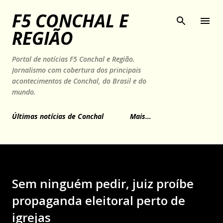
Pular para o conteúdo principal
F5 CONCHAL E
REGIÃO
Portal de notícias F5 Conchal e Região.
Jornalismo com cobertura dos principais
acontecimentos de Conchal, do Brasil e do
mundo.
Últimas notícias de Conchal
Mais…
Sem ninguém pedir, juiz proíbe
propaganda eleitoral perto de
igrejas