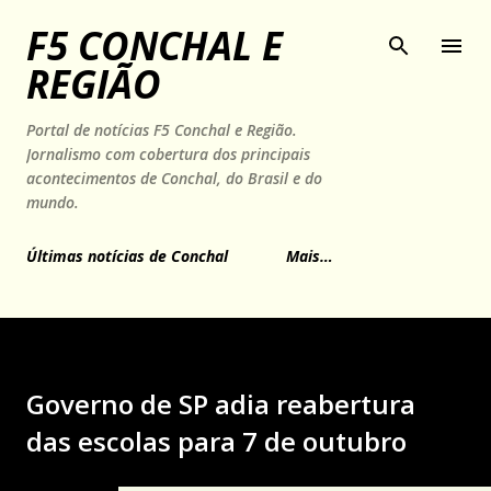
Pular para o conteúdo principal
F5 CONCHAL E
REGIÃO
Portal de notícias F5 Conchal e Região.
Jornalismo com cobertura dos principais
acontecimentos de Conchal, do Brasil e do
mundo.
Últimas notícias de Conchal
Mais…
Governo de SP adia reabertura
das escolas para 7 de outubro