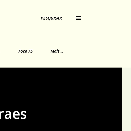
PESQUISAR
e
Foco F5
Mais…
raes