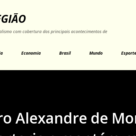
Pular para o conteúdo principal
EGIÃO
rnalismo com cobertura dos principais acontecimentos de
ia
Economia
Brasil
Mundo
Esport
tro Alexandre de Mo