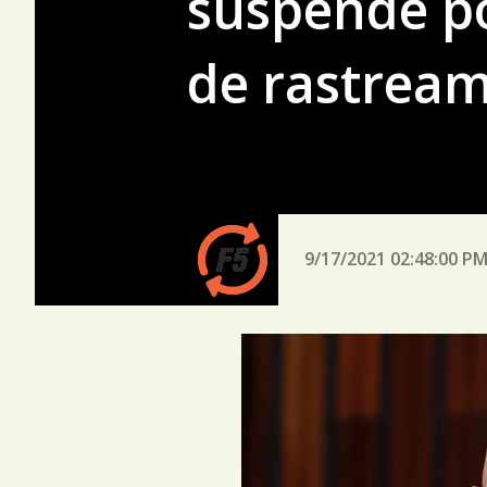
suspende p
de rastrea
9/17/2021 02:48:00 P