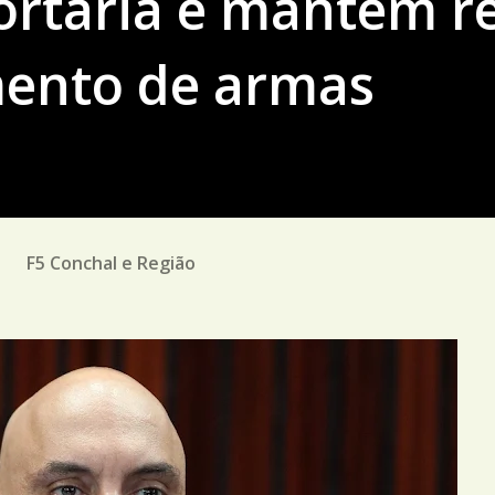
ortaria e mantém r
mento de armas
M
F5 Conchal e Região