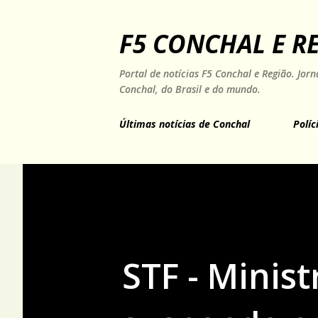
F5 CONCHAL E R
Portal de notícias F5 Conchal e Região. Jo
Conchal, do Brasil e do mundo.
Últimas notícias de Conchal
Políc
STF - Minis