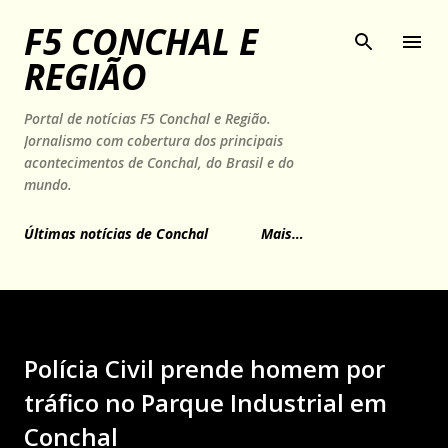
Pular para o conteúdo principal
F5 CONCHAL E
REGIÃO
Portal de notícias F5 Conchal e Região.
Jornalismo com cobertura dos principais
acontecimentos de Conchal, do Brasil e do
mundo.
Últimas notícias de Conchal
Mais…
Polícia Civil prende homem por
tráfico no Parque Industrial em
Conchal