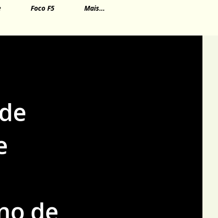
e
Foco F5
Mais…
 de
e
no de