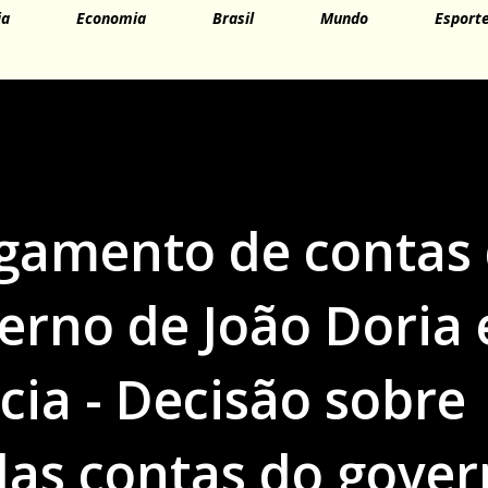
ia
Economia
Brasil
Mundo
Esport
lgamento de contas
erno de João Doria 
cia - Decisão sobre
as contas do gover