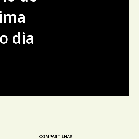
xima
o dia
COMPARTILHAR