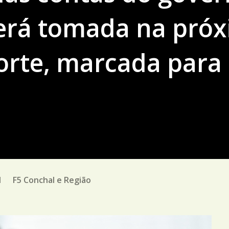
será tomada na pró
orte, marcada para 
M
F5 Conchal e Região