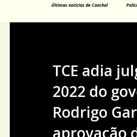
Últimas notícias de Conchal
Políc
TCE adia ju
2022 do gov
Rodrigo Gar
aprovação d