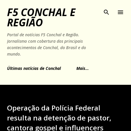
Pular para o conteúdo principal
F5 CONCHAL E
REGIÃO
Portal de notícias F5 Conchal e Região.
Jornalismo com cobertura dos principais
acontecimentos de Conchal, do Brasil e do
mundo.
Últimas notícias de Conchal
Mais…
Operação da Polícia Federal
resulta na detenção de pastor,
cantora gospel e influencers