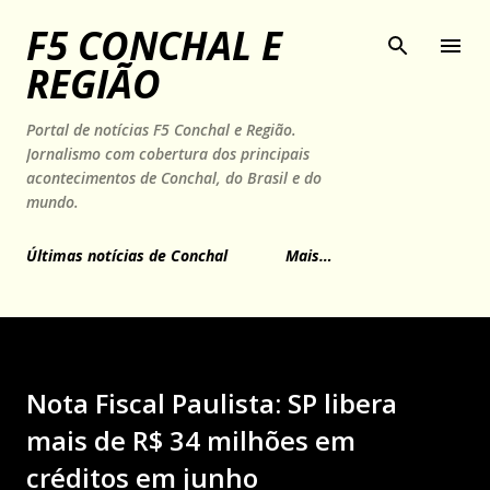
Pular para o conteúdo principal
F5 CONCHAL E
REGIÃO
Portal de notícias F5 Conchal e Região.
Jornalismo com cobertura dos principais
acontecimentos de Conchal, do Brasil e do
mundo.
Últimas notícias de Conchal
Mais…
Nota Fiscal Paulista: SP libera
mais de R$ 34 milhões em
créditos em junho