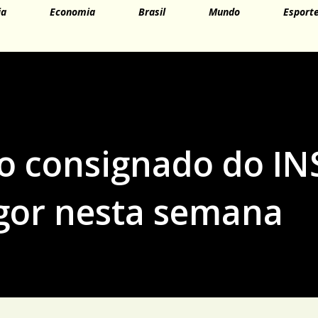
ia
Economia
Brasil
Mundo
Esport
o consignado do IN
gor nesta semana