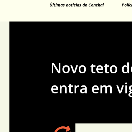
Últimas notícias de Conchal
Políc
Novo teto d
entra em vi