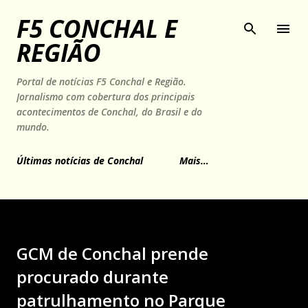
Pular para o conteúdo principal
F5 CONCHAL E
REGIÃO
Portal de notícias F5 Conchal e Região.
Jornalismo com cobertura dos principais
acontecimentos de Conchal, do Brasil e do
mundo.
Últimas notícias de Conchal
Mais…
GCM de Conchal prende
procurado durante
patrulhamento no Parque