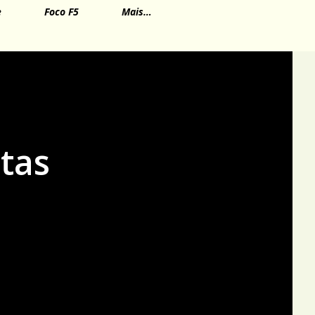
e
Foco F5
Mais…
etas