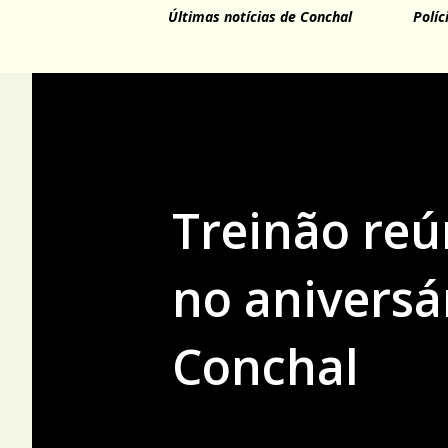
Últimas notícias de Conchal
Políc
Treinão reú
no aniversá
Conchal