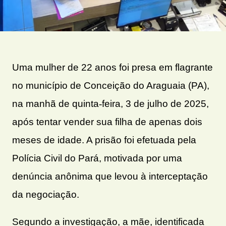
Uma mulher de 22 anos foi presa em flagrante
no município de Conceição do Araguaia (PA),
na manhã de quinta
‑
feira, 3 de julho de 2025,
ap
ó
s tentar vender sua filha de apenas dois
meses de idade. A pris
ã
o foi efetuada pela
Pol
í
cia Civil do Par
á
, motivada por uma
den
ú
ncia an
ô
nima que levou
à
intercepta
çã
o
da negocia
çã
o.
Segundo a investigação, a mãe, identificada