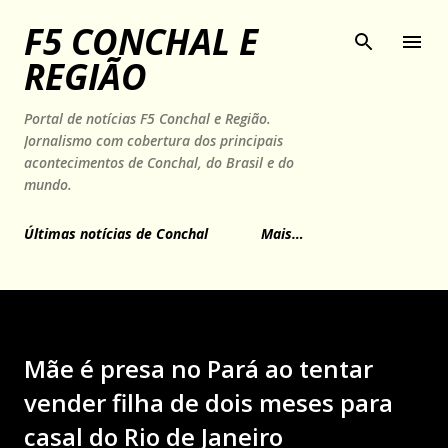
Pular para o conteúdo principal
F5 CONCHAL E
REGIÃO
Portal de notícias F5 Conchal e Região.
Jornalismo com cobertura dos principais
acontecimentos de Conchal, do Brasil e do
mundo.
Últimas notícias de Conchal
Mais…
Mãe é presa no Pará ao tentar
vender filha de dois meses para
casal do Rio de Janeiro