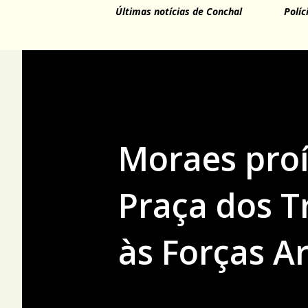
Últimas notícias de Conchal
Políc
Moraes pro
Praça dos T
às Forças 