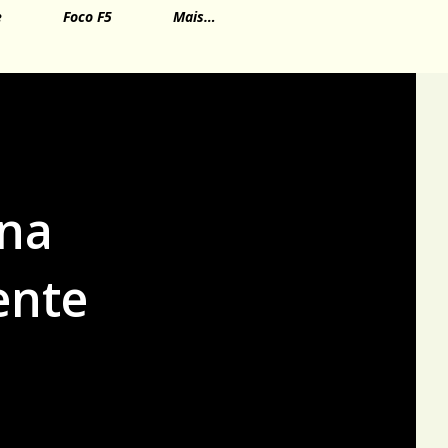
e
Foco F5
Mais…
na
ente