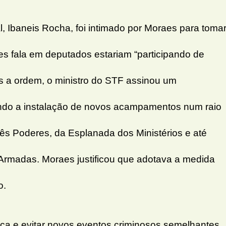
l, Ibaneis Rocha, foi intimado por Moraes para toma
es fala em deputados estariam “participando de
ós a ordem, o ministro do STF assinou um
ndo a instalação de novos acampamentos num raio
rês Poderes, da Esplanada dos Ministérios e até
Armadas. Moraes justificou que adotava a medida
o.
ica e evitar novos eventos criminosos semelhantes