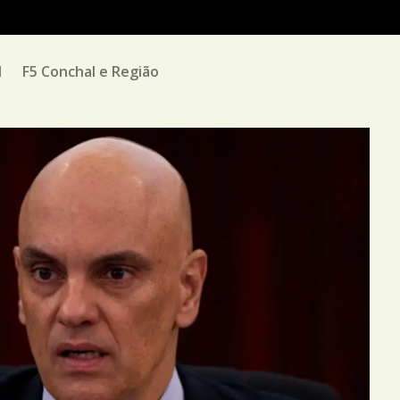
M
F5 Conchal e Região