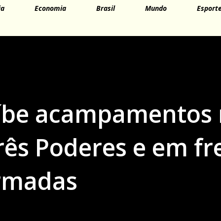
ia
Economia
Brasil
Mundo
Esport
íbe acampamentos 
rês Poderes e em fr
Armadas