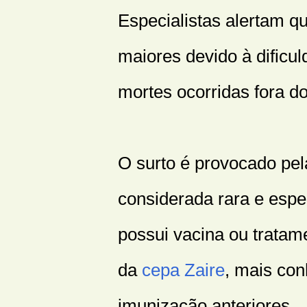
Especialistas alertam q
maiores devido à dificul
mortes ocorridas fora do
O surto é provocado pe
considerada rara e esp
possui vacina ou tratam
da
cepa Zaire
, mais co
imunização anteriores.