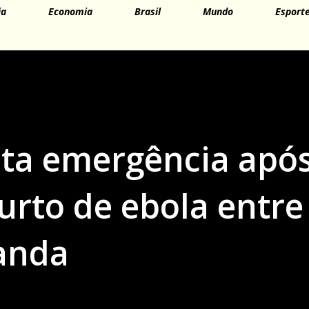
ia
Economia
Brasil
Mundo
Esport
eta emergência apó
urto de ebola entre
anda