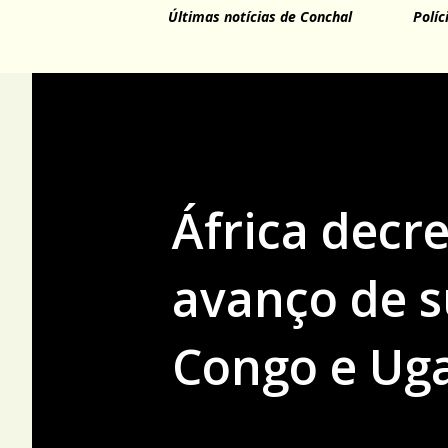
Últimas notícias de Conchal
Políc
África decr
avanço de s
Congo e Ug