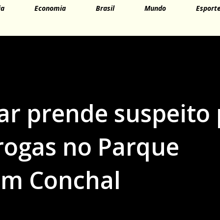
ia
Economia
Brasil
Mundo
Esport
tar prende suspeito
drogas no Parque
 em Conchal