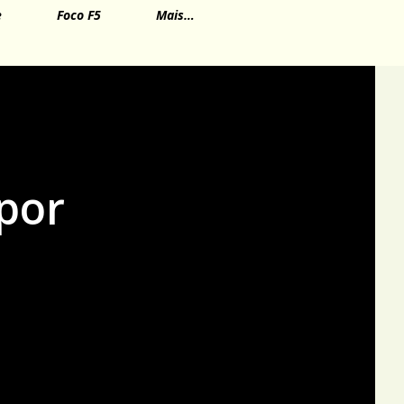
e
Foco F5
Mais…
 por