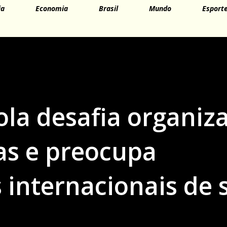
ia
Economia
Brasil
Mundo
Esport
ola desafia organiz
as e preocupa
 internacionais de