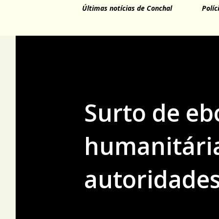
Últimas notícias de Conchal
Políc
Surto de eb
humanitári
autoridades