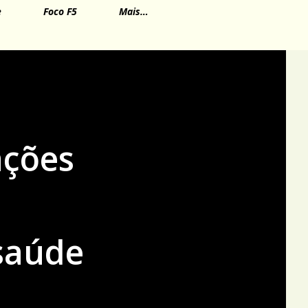
e
Foco F5
Mais…
ações
 saúde