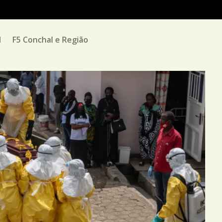
M
F5 Conchal e Região