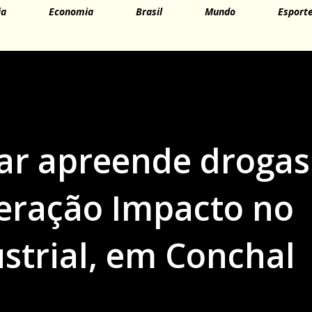
ia
Economia
Brasil
Mundo
Esport
itar apreende drogas
eração Impacto no
strial, em Conchal