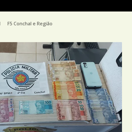
M
F5 Conchal e Região