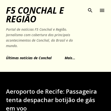
Pular para o conteúdo principal
F5 CONCHAL E
REGIÃO
Portal de notícias F5 Conchal e Região.
Jornalismo com cobertura dos principais
acontecimentos de Conchal, do Brasil e do
mundo.
Últimas notícias de Conchal
Mais…
Aeroporto de Recife: Passageira
tenta despachar botijão de gás
em voo