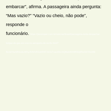
embarcar”, afirma. A passageira ainda pergunta:
“Mas vazio?” “Vazio ou cheio, não pode”,
responde o
funcionário.
https://jovempan.com.br/noticias/brasil/passageira-tenta-despachar-
botijao-de-gas-em-voo-no-aeroporto-de-recife.html?
fbclid=IwAR0xokvWhyrRAVURZpKR8T31OxTuwnf9xUtQMahIKH9R82j6PwGX7l3s09E