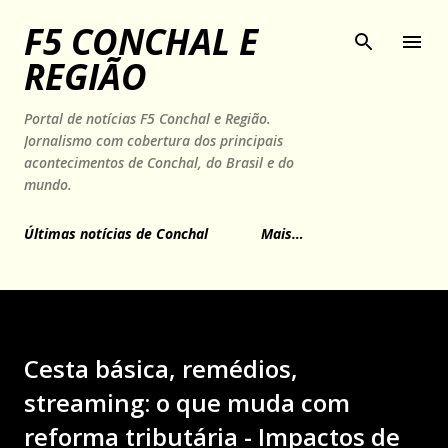
Pular para o conteúdo principal
F5 CONCHAL E
REGIÃO
Portal de notícias F5 Conchal e Região.
Jornalismo com cobertura dos principais
acontecimentos de Conchal, do Brasil e do
mundo.
Últimas notícias de Conchal
Mais…
Cesta básica, remédios,
streaming: o que muda com
reforma tributária - Impactos de