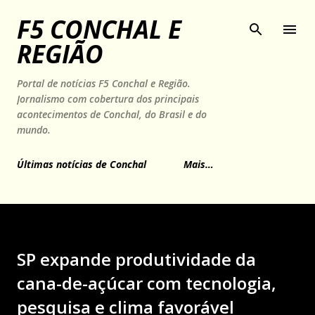
Pular para o conteúdo principal
F5 CONCHAL E
REGIÃO
Portal de notícias F5 Conchal e Região.
Jornalismo com cobertura dos principais
acontecimentos de Conchal, do Brasil e do
mundo.
Últimas notícias de Conchal
Mais…
SP expande produtividade da
cana-de-açúcar com tecnologia,
pesquisa e clima favorável