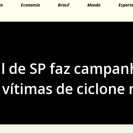
ia
Economia
Brasil
Mundo
Esport
l de SP faz campan
 vítimas de ciclone 