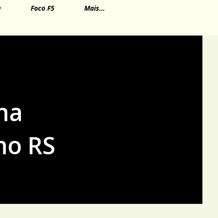
e
Foco F5
Mais…
ha
no RS