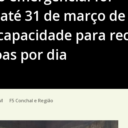
até 31 de março de
capacidade para re
oas por dia
PM
F5 Conchal e Região