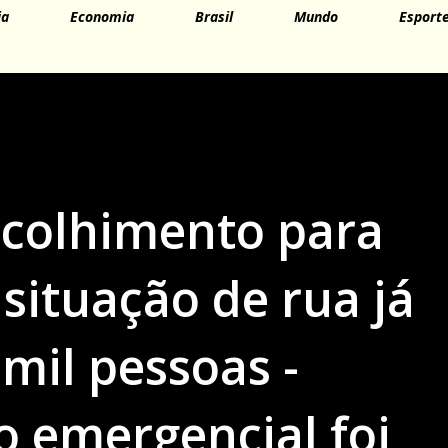
ia
Economia
Brasil
Mundo
Esport
acolhimento para
situação de rua já
mil pessoas -
 emergencial foi