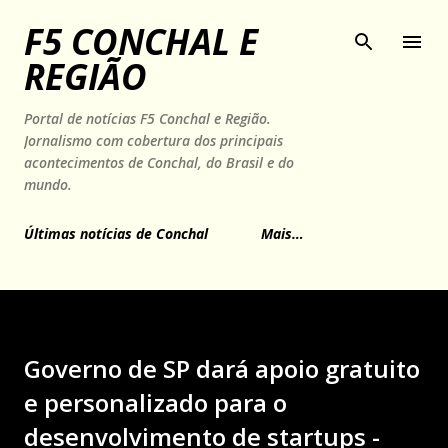
Pular para o conteúdo principal
F5 CONCHAL E
REGIÃO
Portal de notícias F5 Conchal e Região.
Jornalismo com cobertura dos principais
acontecimentos de Conchal, do Brasil e do
mundo.
Últimas notícias de Conchal
Mais…
Governo de SP dará apoio gratuito
e personalizado para o
desenvolvimento de startups -