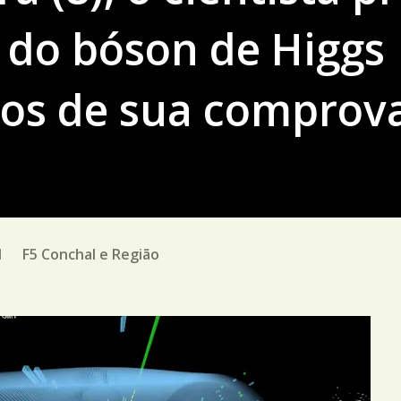
a do bóson de Higgs
nos de sua comprov
M
F5 Conchal e Região