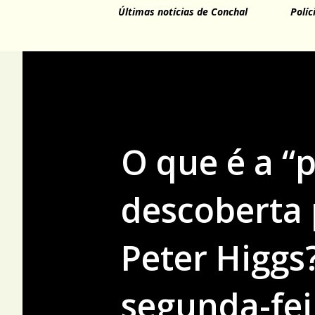
Últimas notícias de Conchal
Políc
O que é a “p
descoberta 
Peter Higgs
segunda-feir