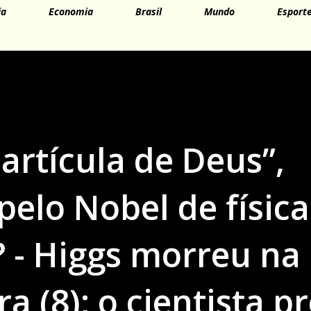
ia
Economia
Brasil
Mundo
Esport
artícula de Deus”,
pelo Nobel de física
? - Higgs morreu na
a (8); o cientista p