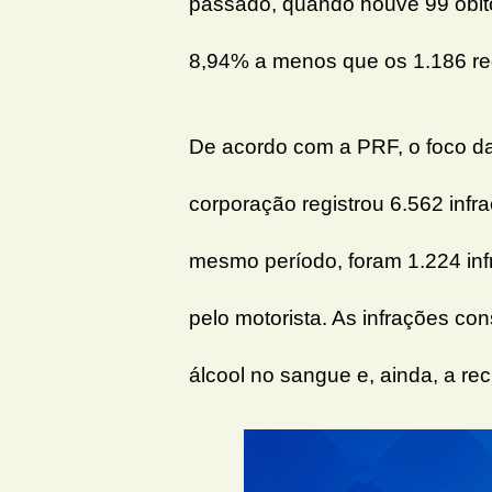
passado, quando houve 99 óbito
8,94% a menos que os 1.186 re
De acordo com a PRF, o foco da
corporação registrou 6.562 infr
mesmo período, foram 1.224 inf
pelo motorista. As infrações co
álcool no sangue e, ainda, a re