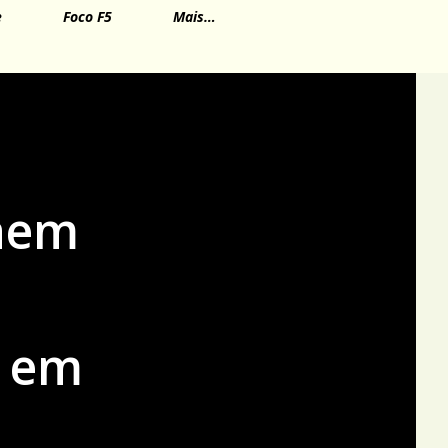
e
Foco F5
Mais…
caem
% em