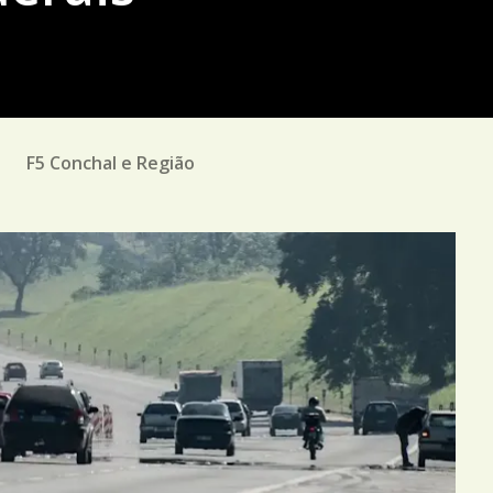
M
F5 Conchal e Região