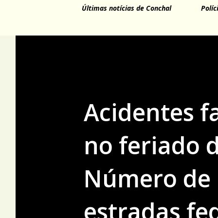
Últimas notícias de Conchal
Políc
Acidentes f
no feriado 
Número de 
estradas fe