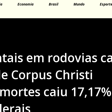
ia
Economia
Brasil
Mundo
Esport
atais em rodovias 
de Corpus Christi
mortes caiu 17,17
derais