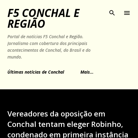
Pular para o conteúdo principal
F5 CONCHAL E
REGIÃO
Portal de notícias F5 Conchal e Região.
Jornalismo com cobertura dos principais
acontecimentos de Conchal, do Brasil e do
mundo.
Últimas notícias de Conchal
Mais…
Vereadores da oposição em
Conchal tentam eleger Robinho,
condenado em primeira instância