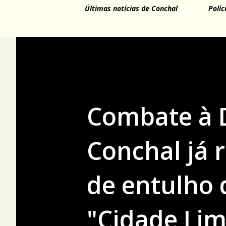
Últimas notícias de Conchal
Políc
Combate à D
Conchal já 
de entulho 
"Cidade Li