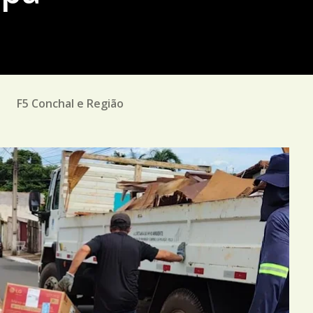
M
F5 Conchal e Região