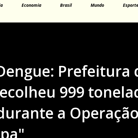
ia
Economia
Brasil
Mundo
Esport
engue: Prefeitura 
recolheu 999 tonela
durante a Operaçã
mpa"