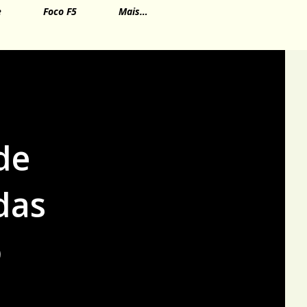
e
Foco F5
Mais…
de
das
o