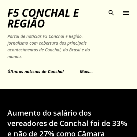
Pular para o conteúdo principal
F5 CONCHAL E
REGIÃO
Portal de notícias F5 Conchal e Região.
Jornalismo com cobertura dos principais
acontecimentos de Conchal, do Brasil e do
mundo.
Últimas notícias de Conchal
Mais…
Aumento do salário dos
vereadores de Conchal foi de 33%
e não de 27% como Câmara