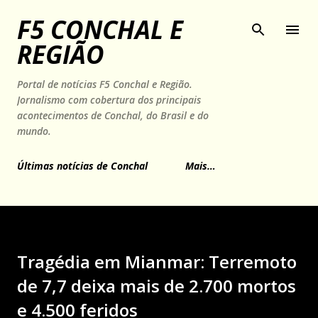
Pular para o conteúdo principal
F5 CONCHAL E
REGIÃO
Portal de notícias F5 Conchal e Região.
Jornalismo com cobertura dos principais
acontecimentos de Conchal, do Brasil e do
mundo.
Últimas notícias de Conchal
Mais…
Tragédia em Mianmar: Terremoto
de 7,7 deixa mais de 2.700 mortos
e 4.500 feridos