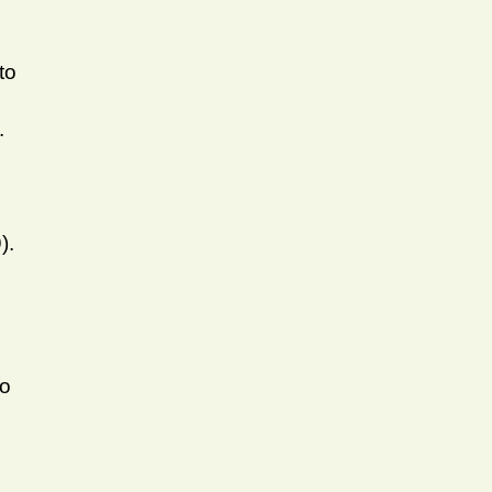
to
.
).
lo