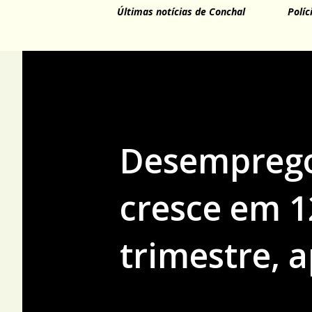
Últimas notícias de Conchal
Políc
Desemprego 
cresce em 1
trimestre, 