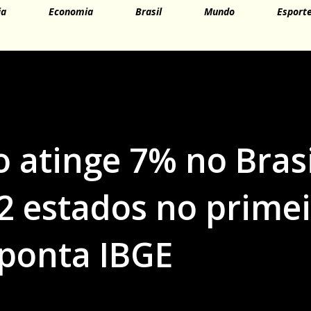
ia
Economia
Brasil
Mundo
Esport
atinge 7% no Brasi
2 estados no prime
aponta IBGE