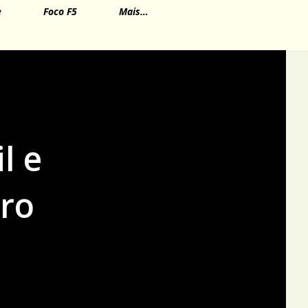
e
Foco F5
Mais…
l e
iro