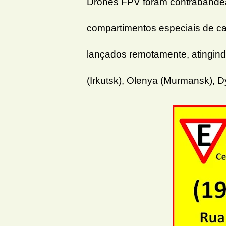
Drones FPV foram contrabandead
compartimentos especiais de c
lançados remotamente, atingin
(Irkutsk), Olenya (Murmansk), D