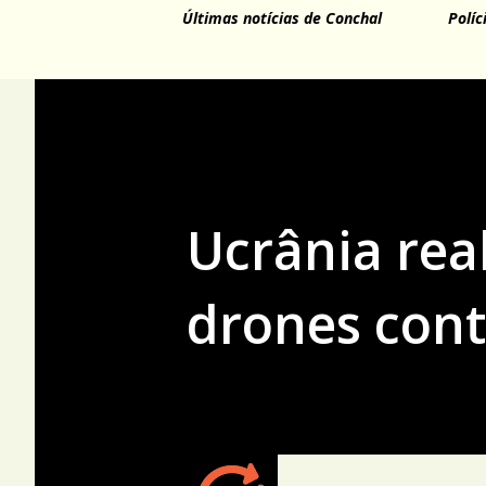
Últimas notícias de Conchal
Políc
Ucrânia rea
drones cont