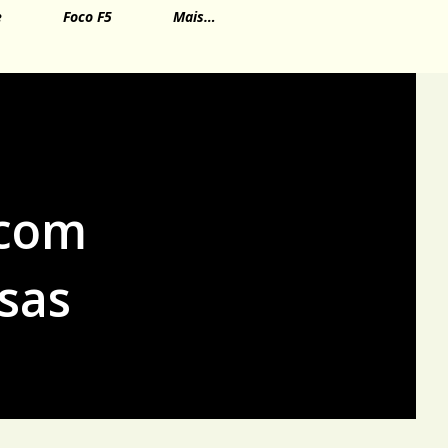
e
Foco F5
Mais…
 com
sas