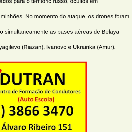
os para o território russo, ocultos em
aminhões. No momento do ataque, os drones foram
do simultaneamente as bases aéreas de Belaya
yagilevo (Riazan), Ivanovo e Ukrainka (Amur).