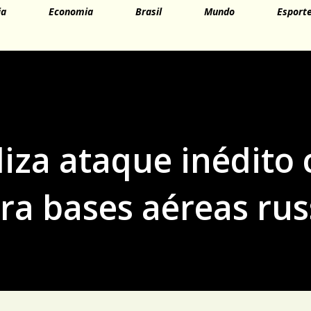
ia
Economia
Brasil
Mundo
Esport
liza ataque inédito
ra bases aéreas rus