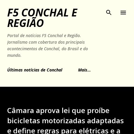
Pular para o conteúdo principal
F5 CONCHAL E
REGIÃO
Portal de notícias F5 Conchal e Região.
Jornalismo com cobertura dos principais
acontecimentos de Conchal, do Brasil e do
mundo.
Últimas notícias de Conchal
Mais…
Câmara aprova lei que proíbe
bicicletas motorizadas adaptadas
e define regras para elétricas e a