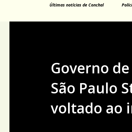
Últimas notícias de Conchal
Políc
Governo de 
São Paulo S
voltado ao i