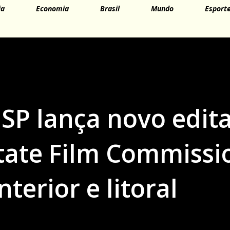
ia
Economia
Brasil
Mundo
Esport
SP lança novo edita
tate Film Commissi
nterior e litoral