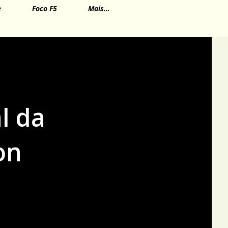
e
Foco F5
Mais…
l da
on