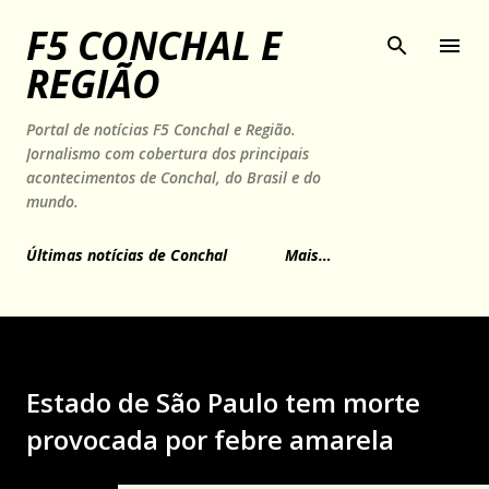
Pular para o conteúdo principal
F5 CONCHAL E
REGIÃO
Portal de notícias F5 Conchal e Região.
Jornalismo com cobertura dos principais
acontecimentos de Conchal, do Brasil e do
mundo.
Últimas notícias de Conchal
Mais…
Estado de São Paulo tem morte
provocada por febre amarela