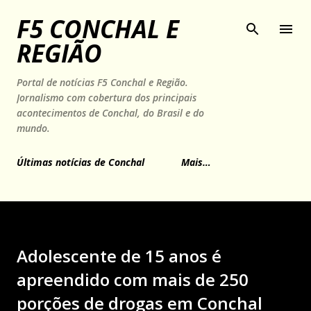
Pular para o conteúdo principal
F5 CONCHAL E
REGIÃO
Portal de notícias F5 Conchal e Região.
Jornalismo com cobertura dos principais
acontecimentos de Conchal, do Brasil e do
mundo.
Últimas notícias de Conchal
Mais…
Adolescente de 15 anos é
apreendido com mais de 250
porções de drogas em Conchal