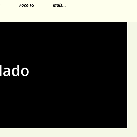
e
Foco F5
Mais…
 lado