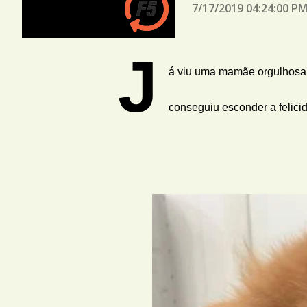
7/17/2019 04:24:00 P
J
á viu uma mamãe orgulhosa 
conseguiu esconder a felicid