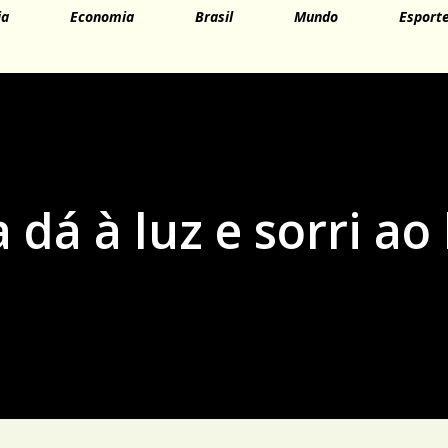
ia
Economia
Brasil
Mundo
Esport
dá à luz e sorri ao