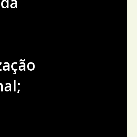
 da
zação
al;