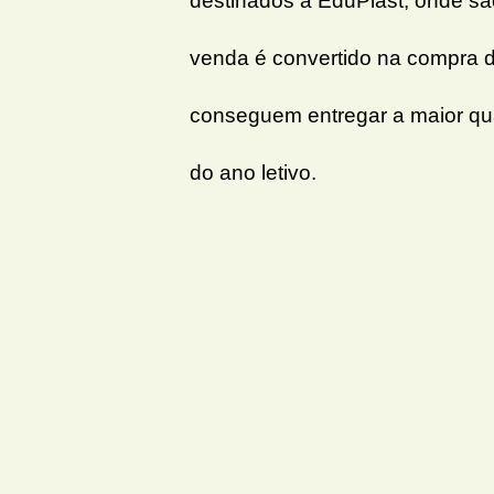
destinados à EduPlast, onde sã
venda é convertido na compra d
conseguem entregar a maior quan
do ano letivo.