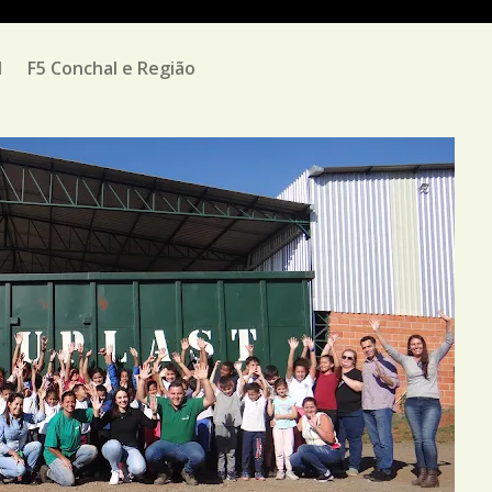
M
F5 Conchal e Região