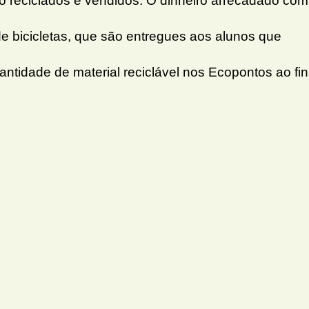
o reciclados e vendidos. O dinheiro arrecadado com
e bicicletas, que são entregues aos alunos que
tidade de material reciclável nos Ecopontos ao fin