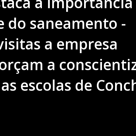
taca a importância
e do saneamento -
visitas a empresa
forçam a conscienti
as escolas de Conch