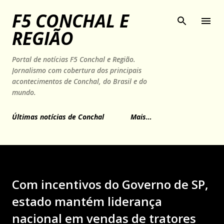
Pular para o conteúdo principal
F5 CONCHAL E
REGIÃO
Portal de notícias F5 Conchal e Região.
Jornalismo com cobertura dos principais
acontecimentos de Conchal, do Brasil e do
mundo.
Últimas notícias de Conchal
Mais…
Com incentivos do Governo de SP,
estado mantém liderança
nacional em vendas de tratores