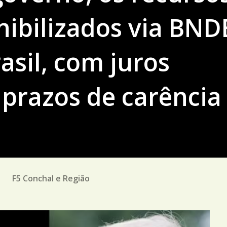
nibilizados via BND
asil, com juros
 prazos de carência
M
F5 Conchal e Região