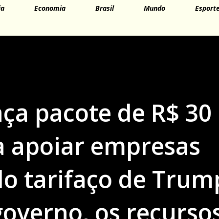
ia
Economia
Brasil
Mundo
Esport
ça pacote de R$ 30
a apoiar empresas
lo tarifaço de Trum
overno, os recurso