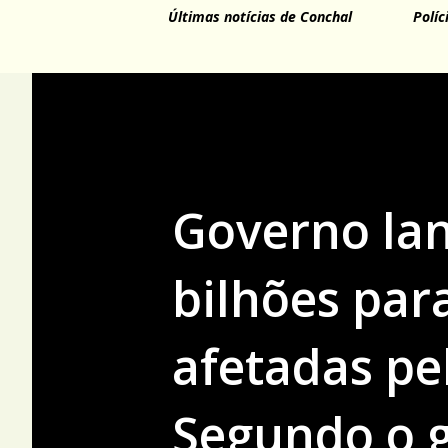
Últimas notícias de Conchal
Políc
Governo lan
bilhões par
afetadas pe
Segundo o g