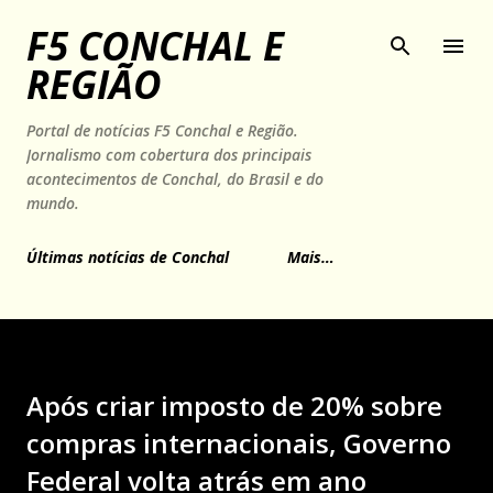
Pular para o conteúdo principal
F5 CONCHAL E
REGIÃO
Portal de notícias F5 Conchal e Região.
Jornalismo com cobertura dos principais
acontecimentos de Conchal, do Brasil e do
mundo.
Últimas notícias de Conchal
Mais…
Após criar imposto de 20% sobre
compras internacionais, Governo
Federal volta atrás em ano