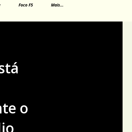
e
Foco F5
Mais…
stá
nte o
io