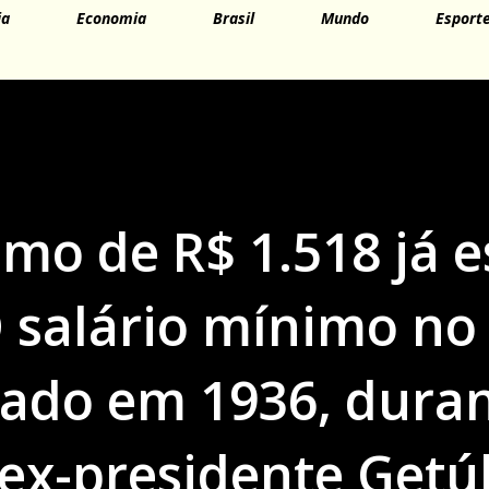
ia
Economia
Brasil
Mundo
Esport
imo de R$ 1.518 já e
O salário mínimo no
riado em 1936, dura
ex-presidente Getúl