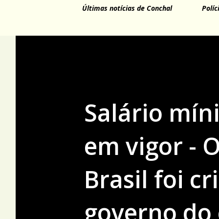
Últimas notícias de Conchal
Políc
Salário mín
em vigor - 
Brasil foi c
governo do 